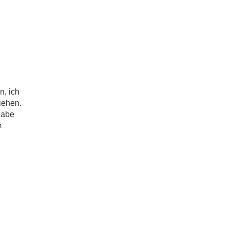
n, ich
iehen.
habe
m